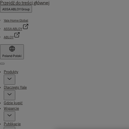
Przejdź do treści głównej
ASSA ABLOY Group
Yale Home Global
ASSA ABLOY
ABLOY
Poland
·
Polski
Menu
Produkty
Dlaczego Yale
Gdzie kupić
Wsparcie
Publikacje