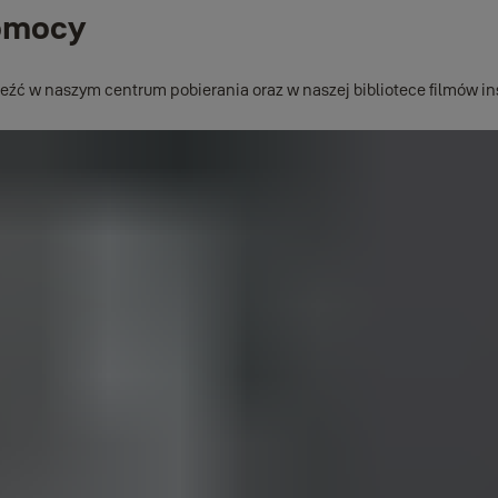
pomocy
łosu i ustal kod bezpieczeństwa
źć w naszym centrum pobierania oraz w naszej bibliotece filmów i