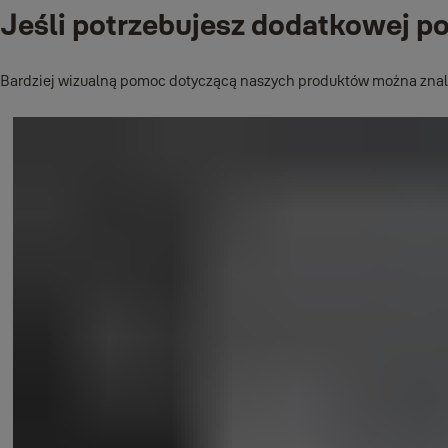
Jeśli potrzebujesz dodatkowej 
Edytuj nazwę zamka
Włącz odblokowanie aplikacji Alexa za pomocą aplikacji lub g
Bardziej wizualną pomoc dotyczącą naszych produktów można znale