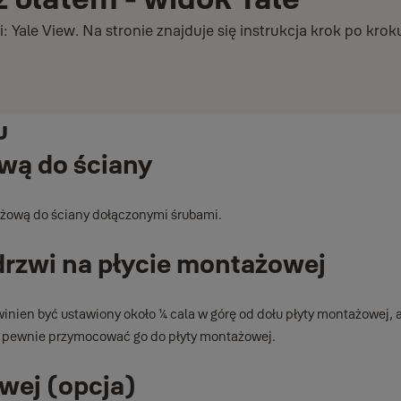
: Yale View. Na stronie znajduje się instrukcja krok po kroku
u
ową do ściany
ażową do ściany dołączonymi śrubami.
rzwi na płycie montażowej
en być ustawiony około 1⁄4 cala w górę od dołu płyty montażowej, 
y pewnie przymocować go do płyty montażowej.
wej (opcja)