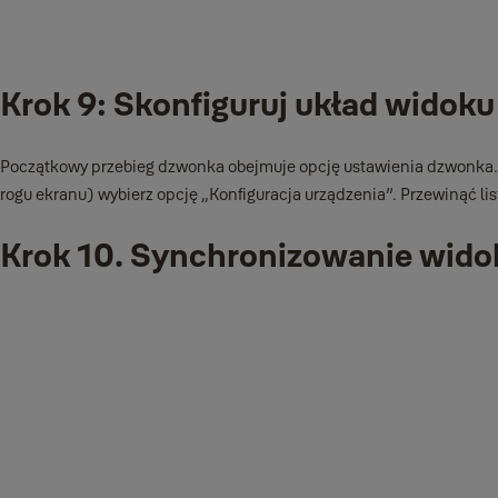
Dokręć śrubę mocującą na dole płyty montażowej, aby zamocować 
Krok 9: Skonfiguruj układ widoku
Początkowy przebieg dzwonka obejmuje opcję ustawienia dzwonka.
rogu ekranu) wybierz opcję „Konfiguracja urządzenia”. Przewinąć li
Krok 10. Synchronizowanie wido
Widok Yale może być zintegrowany z zamkami inteligentnymi Yale i
mostek Yale Connect Wi-Fi.
WAŻNA WSKAZÓWKA:
Yale View nie jest obecnie mostem intelig