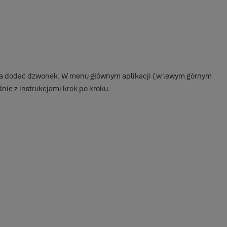
żna dodać dzwonek. W menu głównym aplikacji (w lewym górnym
nie z instrukcjami krok po kroku.
izować swój widok Yale View z zamkiem Smart Lock, wymagany jest