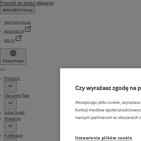
Przejdź do treści głównej
ASSA ABLOY Group
Yale Home Global
ASSA ABLOY
ABLOY
Poland
·
Polski
Menu
Produkty
Czy wyrażasz zgodę na p
Dlaczego Yale
Akceptując pliki cookie, wyrażasz
funkcji mediów społecznościowych
Gdzie kupić
naszym partnerom w obszarach me
Wsparcie
Publikacje
Ustawienia plików cookie