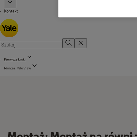
Kontakt
Pierwsze kroki
Montaż: Yale View
Montaż: Montaż na równi z