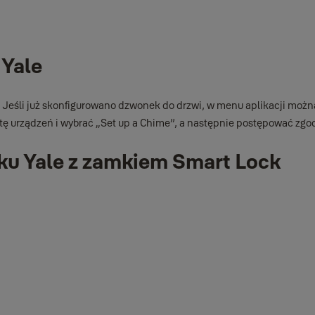
dzwonek do płyty montażowej.
 Yale
 Jeśli już skonfigurowano dzwonek do drzwi, w menu aplikacji mo
stę urządzeń i wybrać „Set up a Chime”, a następnie postępować zgod
ku Yale z zamkiem Smart Lock
 podłączony przez inteligentne zamki Yale. Jeśli chcesz zsynchron
entnych zamków.