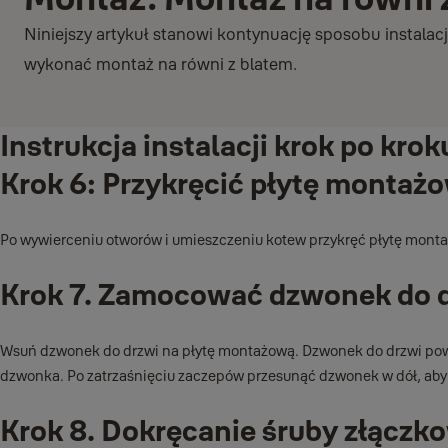
Niniejszy artykuł stanowi kontynuację sposobu instalacji
wykonać montaż na równi z blatem.
Instrukcja instalacji krok po krok
Krok 6: Przykręcić płytę montaż
Po wywierceniu otworów i umieszczeniu kotew przykręć płytę mont
Krok 7. Zamocować dzwonek do d
Wsuń dzwonek do drzwi na płytę montażową. Dzwonek do drzwi powini
dzwonka. Po zatrzaśnięciu zaczepów przesunąć dzwonek w dół, ab
Krok 8. Dokręcanie śruby złączko