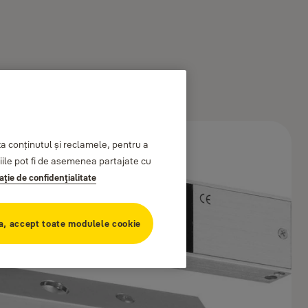
 conținutul și reclamele, pentru a
ațiile pot fi de asemenea partajate cu
aţie de confidenţialitate
a, accept toate modulele cookie