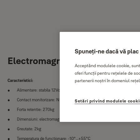
Spuneți-ne dacă vă plac
Electromagnet 270kg
Acceptând modulele cookie, sunte
oferi funcții pentru rețelele de so
Caracteristici:
partenerii noștri în domeniul rețele
Alimentare: stabila 12Vcc/480mA sau 24Vcc/240mA
Contact monitorizare: NO/NC Max 1A/24Vcc
Setări privind modulele cook
Forta retentie: 270kg
Dimensiuni: electromagnet 250x42x26mm; placa armatura: 185x3
Greutate: 2kg
Temperatura de functionare: -10°...+55°C