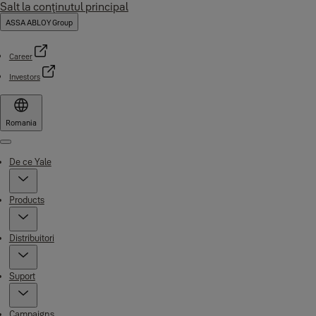
Salt la conţinutul principal
ASSA ABLOY Group
Career
Investors
Romania
Menu
De ce Yale
Products
Distribuitori
Suport
Campaigns