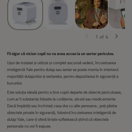
1
of
4
Fii sigur că niciun copil nu va avea acces la un sertar periculos.
Ușor de instalat și utilizat și complet ascunsă vederii, încuietoarea
inteligentă Yale pentru dulap sau sertar se poate monta în interiorul
majorității dulapurilor și sertarelor, pentru depozitarea în siguranță a
bunurilor.
Este soluția ideală pentru a ține copiii departe de obiecte periculoase,
cum ar fi substanțe folosite la curățenie, alcool sau medicamente.
Dacă împărțiți sau închiriați casa dvs cu alte persoane., poți păstra
obiectele private în siguranță, folosind încuietoarea inteligentă de
dulap Yale, care-ți oferă liniște sufletească știind că obiectele
personale nu vor fi expuse.