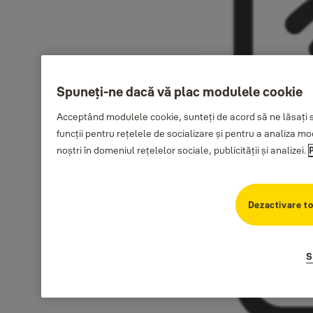
Spuneți-ne dacă vă plac modulele cookie
Acceptând modulele cookie, sunteți de acord să ne lăsați s
funcții pentru rețelele de socializare și pentru a analiza mod
noștri în domeniul rețelelor sociale, publicității și analizei.
P
Dezactivare t
S