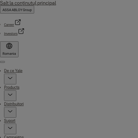
Salt la conţinutul principal
ASSA ABLOY Group
Career
Investors
Romania
Menu
De ce Yale
Products
Distribuitori
Suport
Campaigns