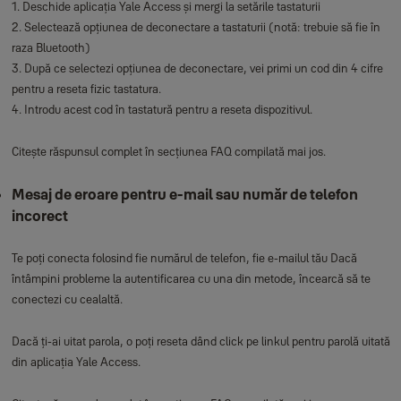
1. Deschide aplicația Yale Access și mergi la setările tastaturii
2. Selectează opțiunea de deconectare a tastaturii (notă: trebuie să fie în
raza Bluetooth)
3. După ce selectezi opțiunea de deconectare, vei primi un cod din 4 cifre
pentru a reseta fizic tastatura.
4. Introdu acest cod în tastatură pentru a reseta dispozitivul.
Citește răspunsul complet în secțiunea FAQ compilată mai jos.
Mesaj de eroare pentru e-mail sau număr de telefon
incorect
Te poți conecta folosind fie numărul de telefon, fie e-mailul tău Dacă
întâmpini probleme la autentificarea cu una din metode, încearcă să te
conectezi cu cealaltă.
Dacă ți-ai uitat parola, o poți reseta dând click pe linkul pentru parolă uitată
din aplicația Yale Access.