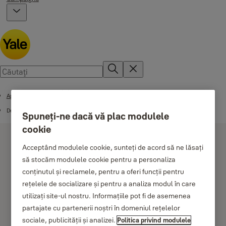
Aplicația Yale Access
Depanare
Spuneți-ne dacă vă plac modulele
cookie
Acceptând modulele cookie, sunteți de acord să ne lăsați
să stocăm modulele cookie pentru a personaliza
conținutul și reclamele, pentru a oferi funcții pentru
rețelele de socializare și pentru a analiza modul în care
Problemă cu conectarea
utilizați site-ul nostru. Informațiile pot fi de asemenea
partajate cu partenerii noștri în domeniul rețelelor
la încuietoare
sociale, publicității și analizei.
Politica privind modulele