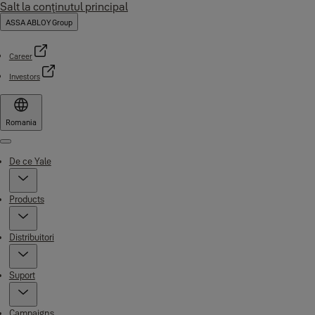
Salt la conţinutul principal
ASSA ABLOY Group
Career
Investors
Romania
Menu
De ce Yale
Products
Distribuitori
Suport
Campaigns