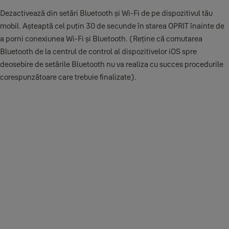
Dezactivează din setări Bluetooth și Wi-Fi de pe dispozitivul tău
mobil. Așteaptă cel puțin 30 de secunde în starea OPRIT înainte de
a porni conexiunea Wi-Fi și Bluetooth. (Reține că comutarea
Bluetooth de la centrul de control al dispozitivelor iOS spre
deosebire de setările Bluetooth nu va realiza cu succes procedurile
corespunzătoare care trebuie finalizate).
Forțează închiderea aplicației
Yale Access
iPhone 8 sau mai vechi
Dă dublu click pe butonul Acasă pentru a afișa ultimele
aplicații utilizate.