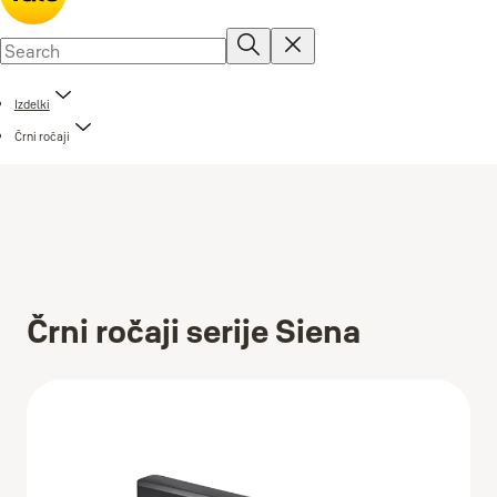
Izdelki
Črni ročaji
Črni ročaji serije Siena