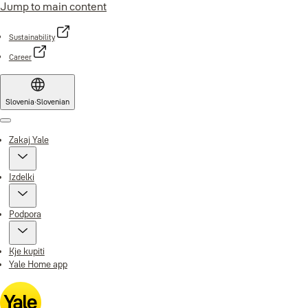
Jump to main content
Sustainability
Career
Slovenia
·
Slovenian
Menu
Zakaj Yale
Izdelki
Podpora
Kje kupiti
Yale Home app