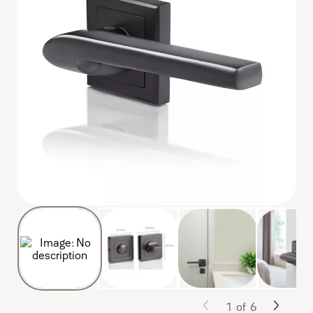
1
of
6