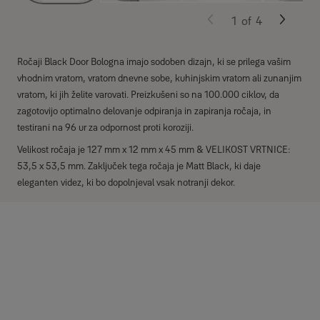
1
of
4
Ročaji Black Door Bologna imajo sodoben dizajn, ki se prilega vašim
vhodnim vratom, vratom dnevne sobe, kuhinjskim vratom ali zunanjim
vratom, ki jih želite varovati. Preizkušeni so na 100.000 ciklov, da
zagotovijo optimalno delovanje odpiranja in zapiranja ročaja, in
testirani na 96 ur za odpornost proti koroziji.
Velikost ročaja je 127 mm x 12 mm x 45 mm & VELIKOST VRTNICE:
53,5 x 53,5 mm. Zaključek tega ročaja je Matt Black, ki daje
eleganten videz, ki bo dopolnjeval vsak notranji dekor.
Specifikacije
Primerno za ključavnice s kvadratnim pestom 8 mm
Aluminijasta ročica z vzmetnim mehanizmom