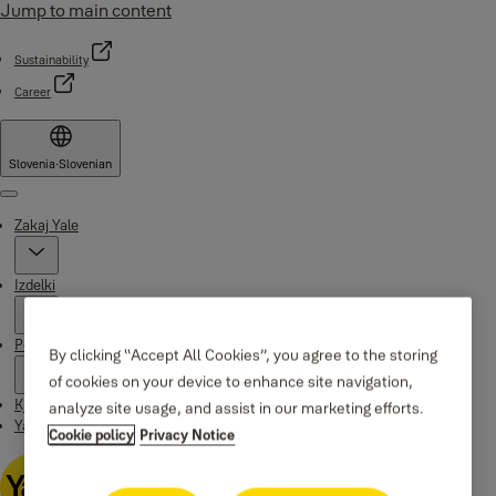
Jump to main content
Sustainability
Career
Slovenia
·
Slovenian
Menu
Zakaj Yale
Izdelki
Podpora
By clicking “Accept All Cookies”, you agree to the storing
of cookies on your device to enhance site navigation,
Kje kupiti
analyze site usage, and assist in our marketing efforts.
Yale Home app
Cookie policy
Privacy Notice