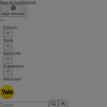
Naar de hoofdinhoud
België - Nederlands
Menu
Producten
Nieuws
Waarom Yale
Ondersteuning
Waar te koop