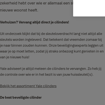
zekerheid hebt over wie er allemaal een sleutel van jouw
nieuwe woonst heeft.
Verhuizen? Vervang altijd direct je cilinders!
Uit onderzoek blijkt dat bij de sleuteloverdracht lang niet altijd alle
sleutels worden ingeleverd. Dat betekent dat vreemden zomaar bij
je naar binnen zouden kunnen. Onze beveiligingsexperts leggen uit
waar je op moet letten, zodat jij straks onbezorg kunt genieten in en
van je nieuwe huis!
Yale adviseert je altijd meteen de cilinders te vervangen. Zo heb jij
de controle over wie er in het bezit is van jouw huissleutel(s).
Bekijk het assortiment Yale cilinders
De best beveiligde cilinder