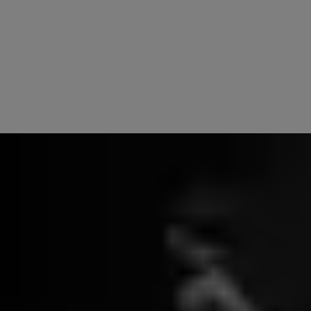
Maak kennis met het meest gebruiksvriendelijke slimme slot van
®
Yale: het Linus
Smart Lock L2 Lite. Met de geavanceerde
™
KeySense
-technologie, automatische ontgrendeling en volledige
bediening via de Yale Home app geniet je van een veilige,
betrouwbare en eenvoudige toegang tot je woning.