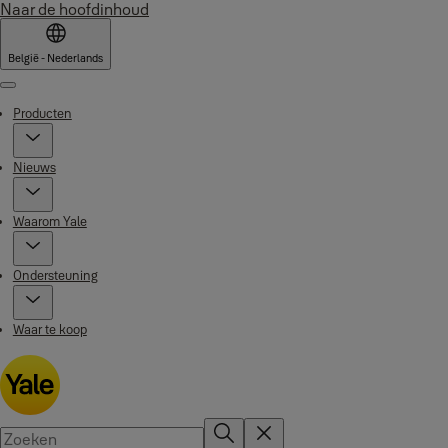
Naar de hoofdinhoud
België - Nederlands
Menu
Producten
Nieuws
Waarom Yale
Ondersteuning
Waar te koop