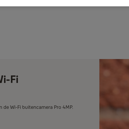
i-Fi
an de Wi-Fi buitencamera Pro 4MP.