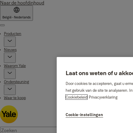
Naar de hoofdinhoud
België - Nederlands
Menu
Producten
Nieuws
Waarom Yale
Laat ons weten of u akko
Ondersteuning
Door cookies te accepteren, gaat u erme
het gebruik van de site te analyseren. 
Cookiebeleid
Privacyverklaring
Waar te koop
Cookie-instellingen