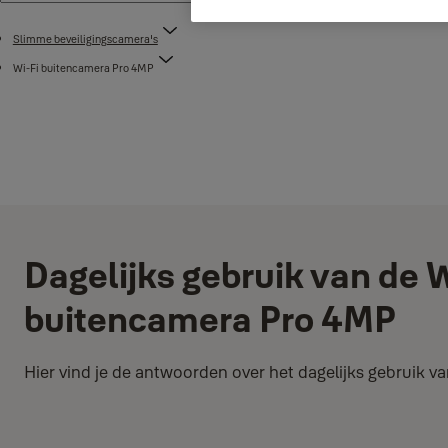
Slimme beveiligingscamera's
Wi-Fi buitencamera Pro 4MP
Dagelijks gebruik van de W
buitencamera Pro 4MP
Hier vind je de antwoorden over het dagelijks gebruik v