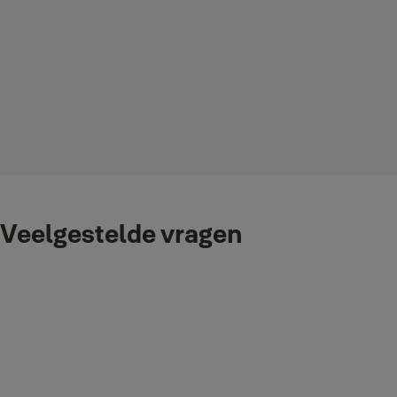
Veelgestelde vragen
Is de Yale Wi-Fi buitencamera Pro 4MP compatibel met A
Ja, je kunt de Yale Wi-Fi buitencamera Pro 4MP gebruiken met Ama