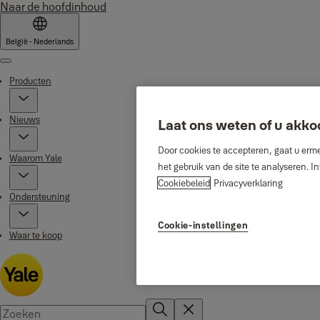
Naar de hoofdinhoud
België - Nederlands
Menu
Producten
Nieuws
Laat ons weten of u akko
Door cookies te accepteren, gaat u erme
Waarom Yale
het gebruik van de site te analyseren. 
Cookiebeleid
Privacyverklaring
Ondersteuning
Cookie-instellingen
Waar te koop