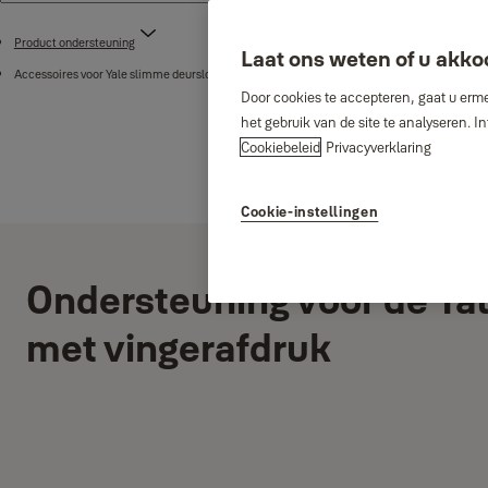
Product ondersteuning
Laat ons weten of u akko
Accessoires voor Yale slimme deursloten
Door cookies te accepteren, gaat u erme
het gebruik van de site te analyseren. 
Cookiebeleid
Privacyverklaring
Cookie-instellingen
Ondersteuning voor de Ya
met vingerafdruk