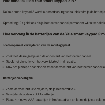
Hoe schakel ik de Yale smart keypad 2 in?
De Yale smart keypad 2 wordt automatisch ingeschakeld zodra je de batterije
Opmerking: Dit geldt ook als je het toetsenpaneel permanent wilt uitschakele
Hoe vervang ik de batterijen van de Yale smart keypad 2 
Toetsenpaneel verwijderen van de montageplaat:
Zoek het kleine gaatje aan de onderkant van het toetsenpaneel.
Steek het pinnetje van het verwijdertool in dit gaatje.
Duw het pinnetje naar binnen totdat de voorkant van het toetsenpaneel lo
Batterijen vervangen:
Zodra de voorkant is verwijderd, zie je het batterijvak.
Verwijder de oude 4 × AAA‑batterijen.
Plaats 4 nieuwe AAA‑batterijen in het batterijvak en let op de juiste polarite