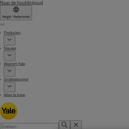
Naar de hoofdinhoud
België - Nederlands
Menu
Producten
Nieuws
Waarom Yale
Ondersteuning
Waar te koop