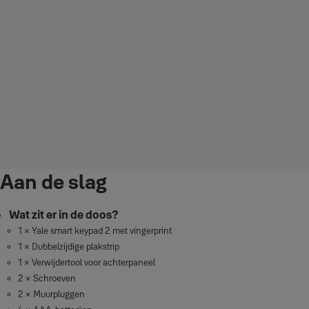
Aan de slag
Wat zit er in de doos?
1 × Yale smart keypad 2 met vingerprint
1 × Dubbelzijdige plakstrip
1 × Verwijdertool voor achterpaneel
2 × Schroeven
2 × Muurpluggen