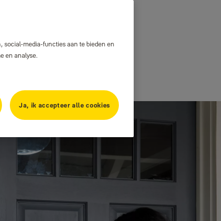
, social-media-functies aan te bieden en
me en analyse.
Ja, ik accepteer alle cookies