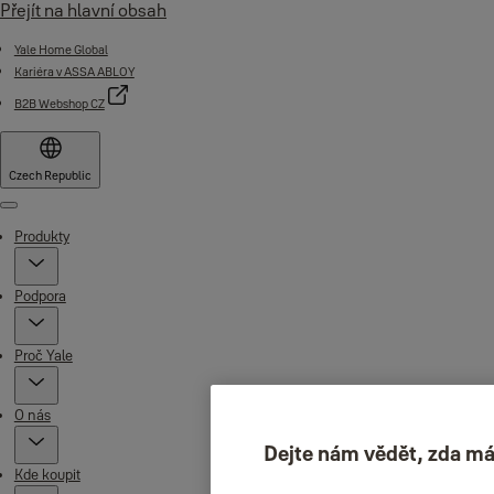
Přejít na hlavní obsah
Yale Home Global
Kariéra v ASSA ABLOY
B2B Webshop CZ
Czech Republic
Menu
Produkty
Podpora
Proč Yale
O nás
Dejte nám vědět, zda má
Kde koupit