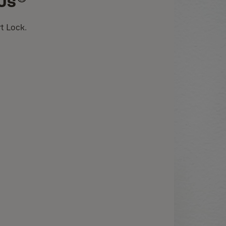
nus®
t Lock.