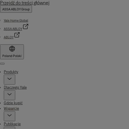
Przejdź do treści głównej
ASSA ABLOY Group
Yale Home Global
ASSA ABLOY
ABLOY
Poland
·
Polski
Menu
Produkty
Dlaczego Yale
Gdzie kupić
Wsparcie
Publikacje