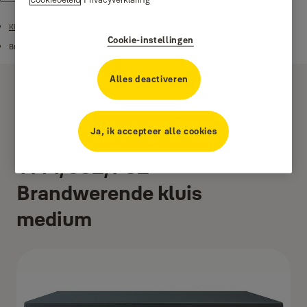
Kluizen
Cookie-instellingen
Brandwerende kluizen
Alles deactiveren
Ja, ik accepteer alle cookies
YFM/352/FG2 -
Brandwerende kluis
medium