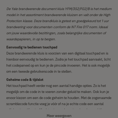
De Yale brandwerende document kluis YFM/352/FG2/B is het medium
model in het assortiment brandwerende kluizen en valt onder de High
Protection klasse. Deze brandkluis is getest en goedgekeurd tot 1 uur
brandwering voor documenten conform de NT Fire 017 norm. Ideaal
om jouw waardevolle bezittingen, zoals belangrijke documenten of
waardepapieren, in op te bergen.
Eenvoudig te bedienen touchpad
Deze brandwerende kluis is voorzien van een digitaal touchpad en is
hierdoor eenvoudig te bedienen. Zodra je het touchpad aanraakt, licht
het codepaneel op en kun je de pincode invoeren. Het is ook mogelijk
om een tweede gebruikerscode in te stellen.
Geheime code & tijdslot
Het touchpad heeft verder nog een aantal handige opties. Zo is het
mogelijk om de code in te voeren zonder geluid te maken. Ook kun je
ervoor kiezen om een de code geheim te houden. Met de zogenaamde
scramblecode functie voeg je vóór of na je echte code een aantal
willekeurige cijfers in. Mocht er iemand over je schouder meekijken,
Meer weergeven
dan weet die persoon niet wat de juiste code is. Voor extra veiligheid