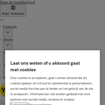
Naar de hoofdinhoud
België - Nederlands
Menu
Producten
Nieuws
Waarom Yale
Laat ons weten of u akkoord gaat
Ondersteuning
met cookies
Waar te koop
Door cookies te accepteren, gaat u ermee akkoord dat wij
cookies opslaan om inhoud en advertenties te personaliseren,
social-media-functies aan te bieden en het gebruik van de site
te analyseren. Informatie kan ook worden gedeeld met onze
partners voor sociale media, reclame en analyse.
Cookiebeleid
Privacyverklaring