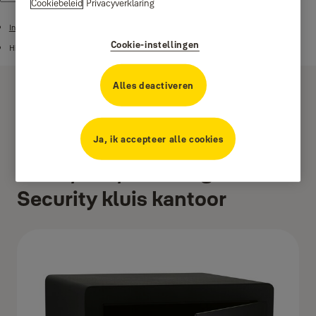
Cookiebeleid
Privacyverklaring
Inbraakwerende kluizen
Cookie-instellingen
High Security kluizen
Alles deactiveren
Ja, ik accepteer alle cookies
YSEB/400/EB1 - High
Security kluis kantoor