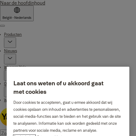
Naar de hoofdinhoud
België - Nederlands
Menu
Producten
Nieuws
Waarom Yale
Laat ons weten of u akkoord gaat
Ondersteuning
met cookies
Waar te koop
Door cookies te accepteren, gaat u ermee akkoord dat wij
cookies opslaan om inhoud en advertenties te personaliseren,
social-media-functies aan te bieden en het gebruik van de site
te analyseren. Informatie kan ook worden gedeeld met onze
partners voor sociale media, reclame en analyse.