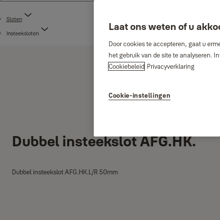
Sloten
Laat ons weten of u akko
Insteeksloten
Door cookies te accepteren, gaat u erme
het gebruik van de site te analyseren. 
Cookiebeleid
Privacyverklaring
Cookie-instellingen
Dubbel insteekslot AFG.HK.
Dubbel insteekslot AFG.HK.L/R 50mm