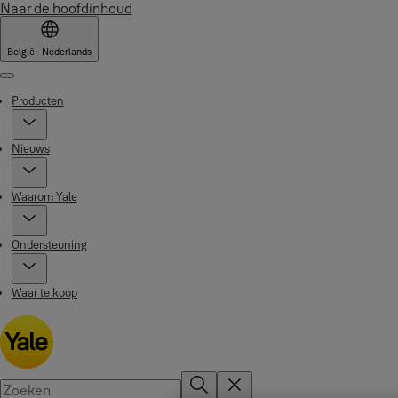
Naar de hoofdinhoud
België - Nederlands
Menu
Producten
Nieuws
Waarom Yale
Ondersteuning
Waar te koop