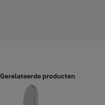
Naar verkooppunten
Varianten
Gerelateerde producten
Product
Product-ID
Dubbel insteekslot AFG.HK.L/R 50mm
Y269021 50Y