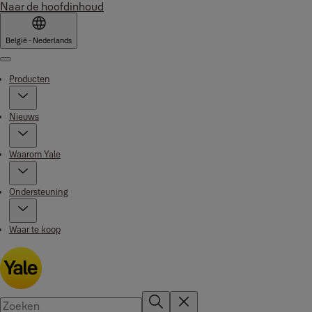
Naar de hoofdinhoud
België - Nederlands
Menu
Producten
Nieuws
Waarom Yale
Ondersteuning
Waar te koop