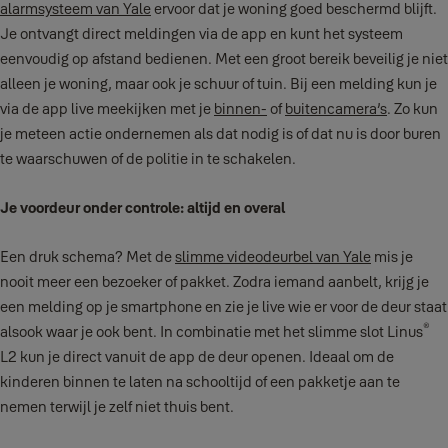
alarmsysteem van Yale
ervoor dat je woning goed beschermd blijft.
Je ontvangt direct meldingen via de app en kunt het systeem
eenvoudig op afstand bedienen. Met een groot bereik beveilig je niet
alleen je woning, maar ook je schuur of tuin. Bij een melding kun je
via de app live meekijken met je
binnen-
of
buitencamera’s
. Zo kun
je meteen actie ondernemen als dat nodig is of dat nu is door buren
te waarschuwen of de politie in te schakelen.
Je voordeur onder controle: altijd en overal
Een druk schema? Met de
slimme videodeurbel van Yale
mis je
nooit meer een bezoeker of pakket. Zodra iemand aanbelt, krijg je
een melding op je smartphone en zie je live wie er voor de deur staat
®
alsook waar je ook bent. In combinatie met het slimme slot Linus
L2 kun je direct vanuit de app de deur openen. Ideaal om de
kinderen binnen te laten na schooltijd of een pakketje aan te
nemen terwijl je zelf niet thuis bent.