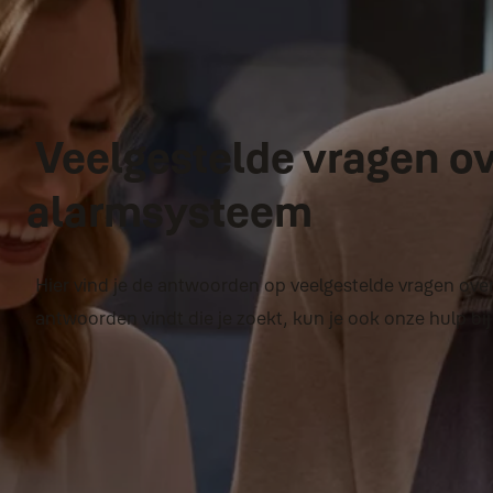
Veelgestelde vragen o
alarmsysteem
Hier vind je de antwoorden op veelgestelde vragen ove
antwoorden vindt die je zoekt, kun je ook onze hulp b