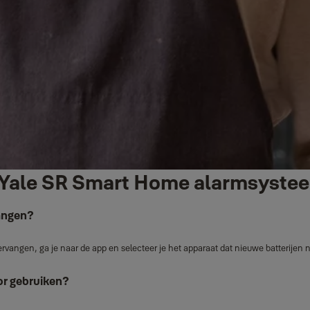
et Yale SR Smart Home alarmsyste
vangen?
vangen, ga je naar de app en selecteer je het apparaat dat nieuwe batterijen nod
or gebruiken?