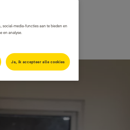
, social-media-functies aan te bieden en
me en analyse.
Ja, ik accepteer alle cookies