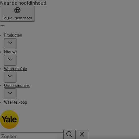
Naar de hoofdinhoud
België - Nederlands
Menu
Producten
Nieuws
Waarom Yale
Ondersteuning
Waar te koop