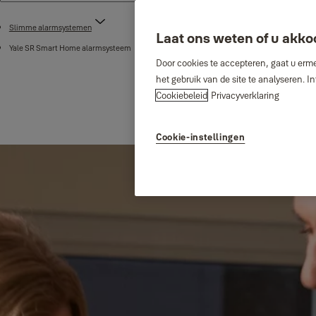
Slimme alarmsystemen
Laat ons weten of u akko
Yale SR Smart Home alarmsysteem
Door cookies te accepteren, gaat u erme
het gebruik van de site te analyseren. 
Cookiebeleid
Privacyverklaring
Cookie-instellingen