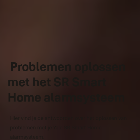
Problemen oplossen
met het SR Smart
Home alarmsysteem
Hier vind je de antwoorden over het oplossen van
problemen met je Yale SR Smart Home
alarmsysteem.