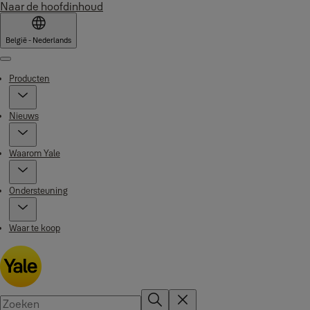
Naar de hoofdinhoud
België - Nederlands
Menu
Producten
Nieuws
Waarom Yale
Ondersteuning
Waar te koop