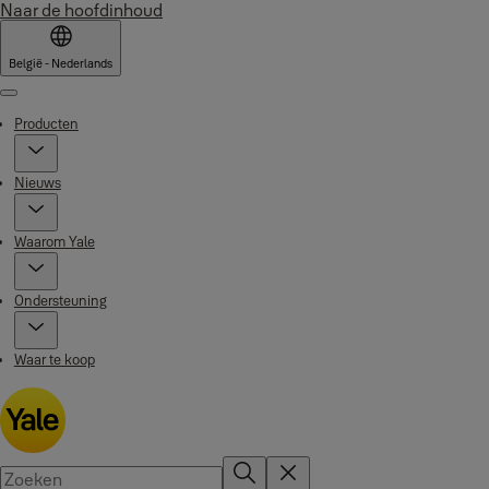
Naar de hoofdinhoud
België - Nederlands
Menu
Producten
Nieuws
Waarom Yale
Ondersteuning
Waar te koop