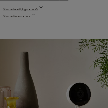
Slimme beveiligingscamera's
Slimme binnencamera