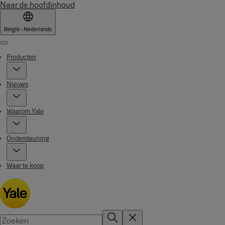
Naar de hoofdinhoud
België - Nederlands
Menu
Producten
Nieuws
Waarom Yale
Ondersteuning
Waar te koop