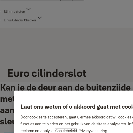
Slimme sloten
Linus Cilinder Checker
Euro cilinderslot
Kan je de deur aan de buitenzijde
met een sleutel openen als er
Laat ons weten of u akkoord gaat met coo
aan de binnenzijde ook een
Door cookies te accepteren, gaat u ermee akkoord dat wij cookies 
sleutel in zit?
functies aan te bieden en het gebruik van de site te analyseren. 
reclame en analyse.
Cookiebeleid
Privacyverklaring