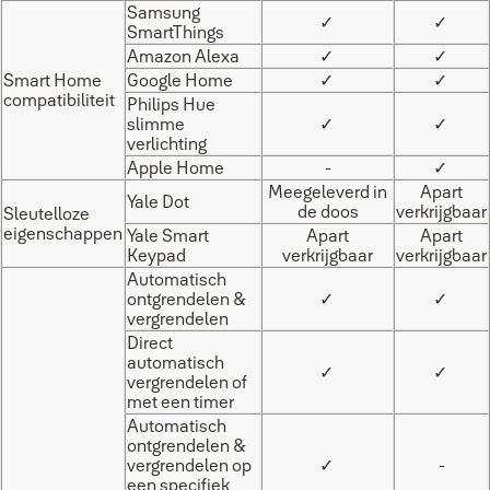
Samsung
✓
✓
SmartThings
Amazon Alexa
✓
✓
Smart Home
Google Home
✓
✓
compatibiliteit
Philips Hue
slimme
✓
✓
verlichting
Apple Home
-
✓
Meegeleverd in
Apart
Yale Dot
de doos
verkrijgbaar
Sleutelloze
eigenschappen
Yale Smart
Apart
Apart
Keypad
verkrijgbaar
verkrijgbaar
Automatisch
ontgrendelen &
✓
✓
vergrendelen
Direct
automatisch
✓
✓
vergrendelen of
met een timer
Automatisch
ontgrendelen &
vergrendelen op
✓
-
een specifiek