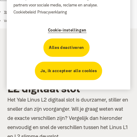
partners voor sociale media, reclame en analyse.
Cookiebeleid
Privacyverklaring
®
Yale Linus
L2 slimme deurslot
Veelgestelde vragen je Linus L2 smart lock
Cookie-instellingen
Alles deactiveren
Ja, ik accepteer alle cookies
Vergelijk het Linus L1 en
L2 digitaal slot
Het Yale Linus L2 digitaal slot is duurzamer, stiller en
sneller dan zijn voorganger. Wil je graag weten wat
de exacte verschillen zijn? Vergelijk dan hieronder
eenvoudig en snel de verschillen tussen het Linus L1
en
L2 slimme deurslot
.