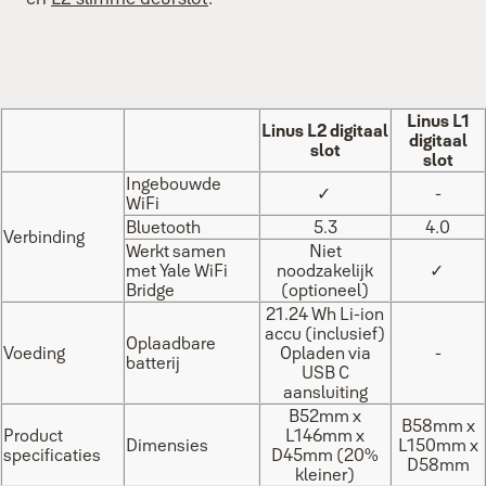
Linus L1
Linus L2 digitaal
digitaal
slot
slot
Ingebouwde
✓
-
WiFi
Bluetooth
5.3
4.0
Verbinding
Werkt samen
Niet
met Yale WiFi
noodzakelijk
✓
Bridge
(optioneel)
21.24 Wh Li-ion
accu (inclusief)
Oplaadbare
Voeding
Opladen via
-
batterij
USB C
aansluiting
B52mm x
B58mm x
Product
L146mm x
Dimensies
L150mm x
specificaties
D45mm (20%
D58mm
kleiner)