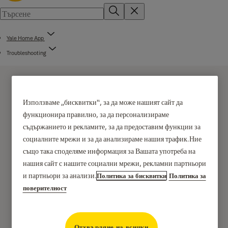
Yale Home App
Troubleshooting
Използваме „бисквитки“, за да може нашият сайт да
функционира правилно, за да персонализираме
съдържанието и рекламите, за да предоставим функции за
Apple Watch и Yale
социалните мрежи и за да анализираме нашия трафик.Ние
също така споделяме информация за Вашата употреба на
Home
нашия сайт с нашите социални мрежи, рекламни партньори
и партньори за анализи.
Политика за бисквитки
Политика за
Ако имате Apple Watch и продукт Yale Smart Home,
поверителност
използван с Wi-Fi и приложението Yale Home, можете
да използвате своя Apple Watch за заключване и
Отхвърляне на всички