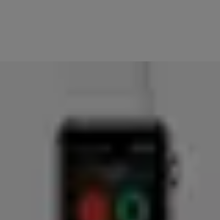
проблеми, свържете се с вашия местен център за поддръжка.
МОЛЯ, ОБЪРНЕТЕ ВНИМАНИЕ: Ако сте имали активирано
автоматично отключване за вашата ключалка(и), то ще трябва да
бъде активирано отново, след като бъдат изпълнени стъпките за
отстраняване на неизправности.