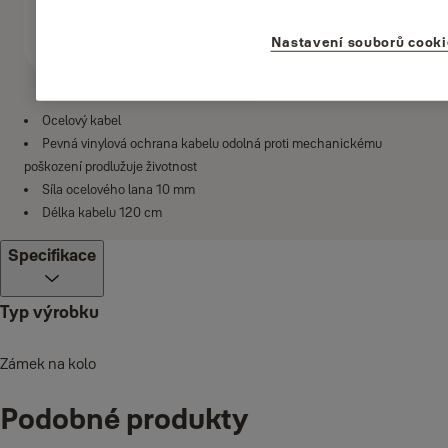
Nastavení souborů cooki
Ocelový kabel
Pevná vinylová ochrana kabelu odolná proti mechanickému
poškození prodlužuje životnost
Síla ocelového lana 10 mm
Délka kabelu 120 cm
Specifikace
Typ výrobku
Zámek na kolo
Podobné produkty