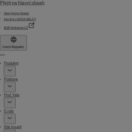
Přejít na hlavní obsah
Yale Home Global
Kariéra v ASSA ABLOY
B2B Webshop CZ
Czech Republic
Menu
Produkty
Podpora
Proč Yale
O nás
Kde koupit