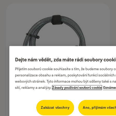
Dejte nám vědět, zda máte rádi soubory cook
Přijetím souborů cookie souhlasíte s tím, že budeme soubory 
personalizace obsahu a reklam, poskytování funkcí sociálních 
webových stránek. Tyto informace mohou být sdíleny také s naš
sítí, reklamy a analýzy.
Zásady používání souborů cookie
Oznámen
Zakázat všechny
Ano, přijímám všec