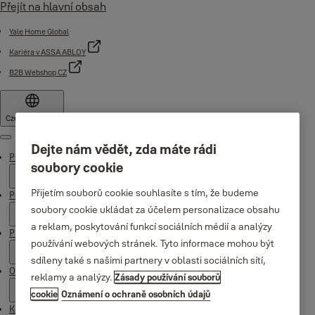
Přejít na hlavní obsah
Yale Home Global
Kariéra v ASSA ABLOY
B2B Webshop CZ
Czech Republic
Nabídka
Dejte nám vědět, zda máte rádi
Produkty
soubory cookie
Přijetím souborů cookie souhlasíte s tím, že budeme
Podpora
soubory cookie ukládat za účelem personalizace obsahu
a reklam, poskytování funkcí sociálních médií a analýzy
Proč Yale
používání webových stránek. Tyto informace mohou být
sdíleny také s našimi partnery v oblasti sociálních sítí,
O nás
reklamy a analýzy.
Zásady používání souborů
cookie
Oznámení o ochraně osobních údajů
Kde koupit