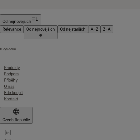
Filtr
Od nejnovějších
Relevance
Od nejnovějších
Od nejstarších
A–Z
Z–A
0 výsledků
Produkty
Podpora
Příběhy
O nás
Kde koupit
Kontakt
Czech Republic