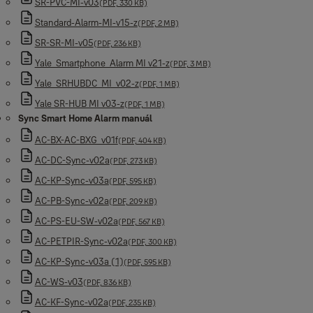
SR-PVC-MI-v03
(PDF, 330 KB)
Standard-Alarm-MI-v15-z
(PDF, 2 MB)
SR-SR-MI-v05
(PDF, 236 KB)
Yale_Smartphone_Alarm MI v21-z
(PDF, 3 MB)
Yale_SRHUBDC_MI_v02-z
(PDF, 1 MB)
Yale SR-HUB MI v03-z
(PDF, 1 MB)
Sync Smart Home Alarm manuál
AC-BX-AC-BXG_v01f
(PDF, 404 KB)
AC-DC-Sync-v02a
(PDF, 273 KB)
AC-KP-Sync-v03a
(PDF, 595 KB)
AC-PB-Sync-v02a
(PDF, 209 KB)
AC-PS-EU-SW-v02a
(PDF, 567 KB)
AC-PETPIR-Sync-v02a
(PDF, 300 KB)
AC-KP-Sync-v03a (1)
(PDF, 595 KB)
AC-WS-v03
(PDF, 836 KB)
AC-KF-Sync-v02a
(PDF, 235 KB)