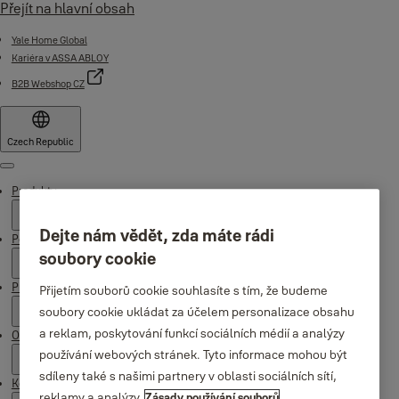
Přejít na hlavní obsah
Yale Home Global
Kariéra v ASSA ABLOY
B2B Webshop CZ
Czech Republic
Menu
Produkty
Dejte nám vědět, zda máte rádi
Podpora
soubory cookie
Proč Yale
Přijetím souborů cookie souhlasíte s tím, že budeme
soubory cookie ukládat za účelem personalizace obsahu
a reklam, poskytování funkcí sociálních médií a analýzy
O nás
používání webových stránek. Tyto informace mohou být
sdíleny také s našimi partnery v oblasti sociálních sítí,
Kde koupit
reklamy a analýzy.
Zásady používání souborů