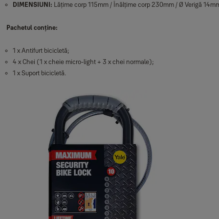
DIMENSIUNI:
Lățime corp 115mm / Înălțime corp 230mm / Ø Verigă 14mm 
Pachetul conține:
1 x Antifurt bicicletă;
4 x Chei (1 x cheie micro-light + 3 x chei normale);
1 x Suport bicicletă.