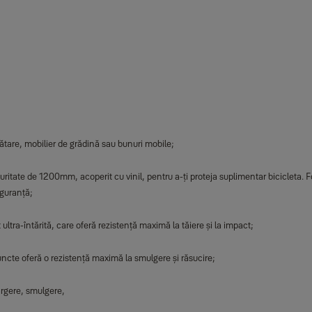
ătare, mobilier de grădină sau bunuri mobile;
ritate de 1200mm, acoperit cu vinil, pentru a-ți proteja suplimentar bicicleta. Fo
iguranță;
 ultra-întărită, care oferă rezistență maximă la tăiere și la impact;
ncte oferă o rezistență maximă la smulgere și răsucire;
argere, smulgere,