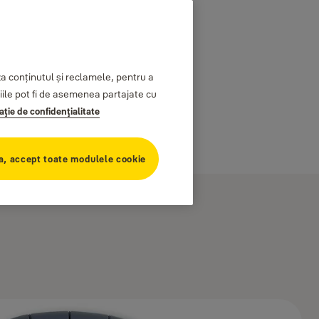
 conținutul și reclamele, pentru a
ațiile pot fi de asemenea partajate cu
aţie de confidenţialitate
a, accept toate modulele cookie