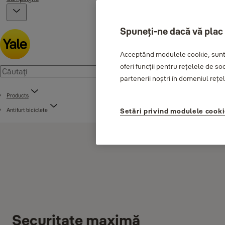
Spuneți-ne dacă vă plac
Acceptând modulele cookie, sunte
oferi funcții pentru rețelele de so
partenerii noștri în domeniul rețele
Products
Antifurt biciclete
Setări privind modulele cook
Securitate maximă