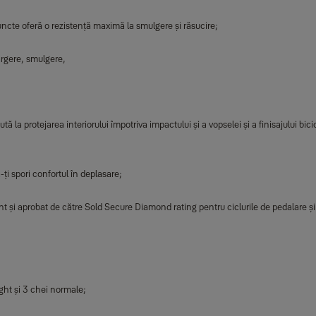
ncte oferă o rezistență maximă la smulgere și răsucire;
argere, smulgere,
ă la protejarea interiorului împotriva impactului și a vopselei și a finisajului bicic
-ți spori confortul în deplasare;
t și aprobat de către Sold Secure Diamond rating pentru ciclurile de pedalare și G
ght și 3 chei normale;