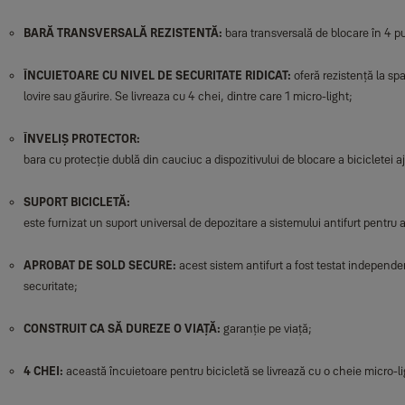
BARĂ TRANSVERSALĂ REZISTENTĂ:
bara transversală de blocare în 4 pu
ÎNCUIETOARE CU NIVEL DE SECURITATE RIDICAT:
oferă rezistență la sp
lovire sau găurire. Se livreaza cu 4 chei, dintre care 1 micro-light;
ÎNVELIȘ PROTECTOR:
bara cu protecție dublă din cauciuc a dispozitivului de blocare a bicicletei ajut
SUPORT BICICLETĂ:
este furnizat un suport universal de depozitare a sistemului antifurt pentru a
APROBAT DE SOLD SECURE:
acest sistem antifurt a fost testat independen
securitate;
CONSTRUIT CA SĂ DUREZE O VIAȚĂ:
garanție pe viață;
4 CHEI:
această încuietoare pentru bicicletă se livrează cu o cheie micro-li