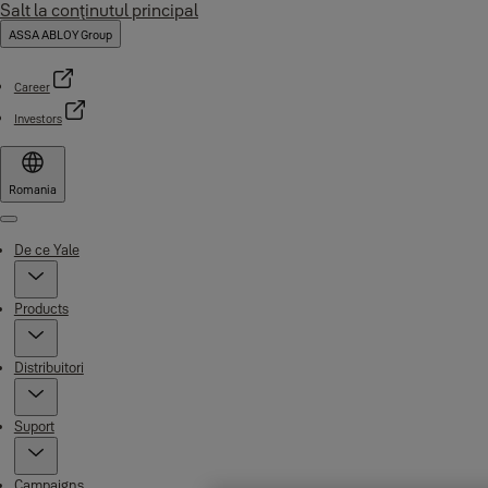
Salt la conţinutul principal
ASSA ABLOY Group
Career
Investors
Romania
Menu
De ce Yale
Products
Distribuitori
Suport
Campaigns