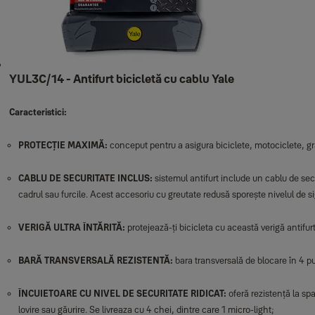
YUL3C/14 - Antifurt bicicletă cu cablu Yale
Caracteristici:
PROTECȚIE MAXIMĂ:
conceput pentru a asigura biciclete, motociclete, gr
CABLU DE SECURITATE INCLUS:
sistemul antifurt include un cablu de secu
cadrul sau furcile. Acest accesoriu cu greutate redusă sporește nivelul de s
VERIGĂ ULTRA ÎNTĂRITĂ:
protejează-ți bicicleta cu această verigă antifurt
BARĂ TRANSVERSALĂ REZISTENTĂ:
bara transversală de blocare în 4 pu
ÎNCUIETOARE CU NIVEL DE SECURITATE RIDICAT:
oferă rezistență la sp
lovire sau găurire. Se livreaza cu 4 chei, dintre care 1 micro-light;