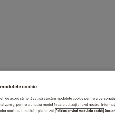
 modulele cookie
ți de acord să ne lăsați să stocăm modulele cookie pentru a personaliza
cializare și pentru a analiza modul în care utilizați site-ul nostru. Inform
lor sociale, publicității și analizei.
Politica privind modulele cookie
Declar