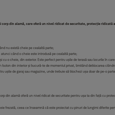
 corp din alamă, care oferă un nivel ridicat de securitate, protecție ridicată an
ând nu există cheie pe cealaltă parte;
i atunci când o cheie este introdusă pe cealaltă parte;
și cu o cheie, din exterior. Este perfect pentru ușile de terasă sau locurile în car
 buton din interior și bucură-te de momentul privat, limitând deblocarea cilindrul
tru ușile de garaj sau magazine, unde trebuie să blochezi ușa doar de pe-o parte
rp din alamă oferă un nivel ridicat de securitate pentru ușa ta din față cu protecție
ie frezată, ceea ce înseamnă că este proiectat cu pinuri de lungimi diferite pe