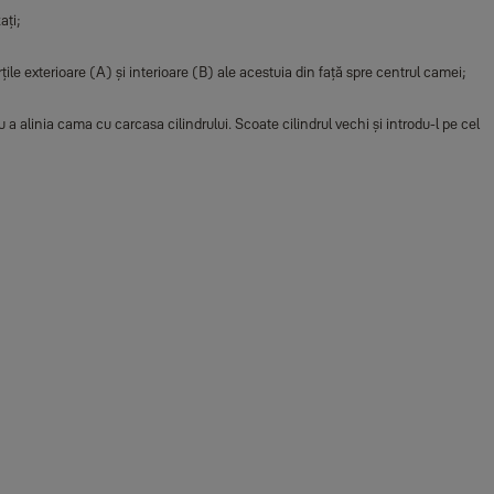
ați;
ile exterioare (A) și interioare (B) ale acestuia din față spre centrul camei;
u a alinia cama cu carcasa cilindrului. Scoate cilindrul vechi și introdu-l pe cel