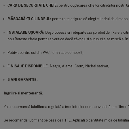
CARD DE SECURITATE CHEIE:
pentru duplicarea cheilor cilindrilor noștri br
MĂSOARĂ-ȚI CILINDRUL:
pentru a te asigura că alegi cilindrul de dimens
INSTALARE UȘOARĂ:
Deșurubează și îndepărtează șurubul de fixare a cilindr
nou.Rotește cheia pentru a verifica dacă zăvorul și șuruburile se mișcă și înlo
Potrivit pentru uși din PVC, lemn sau compozit;
FINISAJE DISPONIBILE
: Negru, Alamă, Crom, Nichel satinat;
5 ANI GARANȚIE.
Îngrijire și mentenanță:
Yale recomandă lubrifierea regulată a încuietorilor dumneavoastră cu cilindri
Se recomandă lubrifiant pe bază de PTFE. Aplicați o cantitate mică de lubrifiant