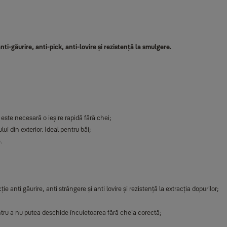
ti-găurire, anti-pick, anti-lovire și rezistență la smulgere.
e este necesară o ieșire rapidă fără chei;
ui din exterior. Ideal pentru băi;
.
 anti găurire, anti strângere și anti lovire și rezistență la extracția dopurilor;
ntru a nu putea deschide încuietoarea fără cheia corectă;