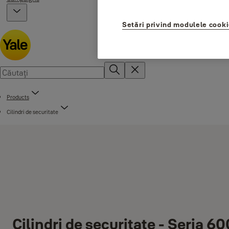
Setări privind modulele cook
Products
Cilindri de securitate
Cilindri de securitate - Seria 60