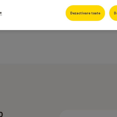
ie
Dezactivare toate
D
0