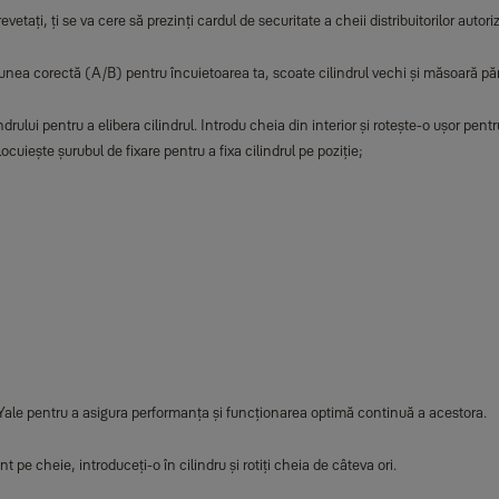
evetați, ți se va cere să prezinți cardul de securitate a cheii distribuitorilor autoriz
iunea corectă (A/B) pentru încuietoarea ta, scoate cilindrul vechi și măsoară părț
ului pentru a elibera cilindrul. Introdu cheia din interior și rotește-o ușor pentr
cuiește șurubul de fixare pentru a fixa cilindrul pe poziție;
 Yale pentru a asigura performanța și funcționarea optimă continuă a acestora.
 pe cheie, introduceți-o în cilindru și rotiți cheia de câteva ori.