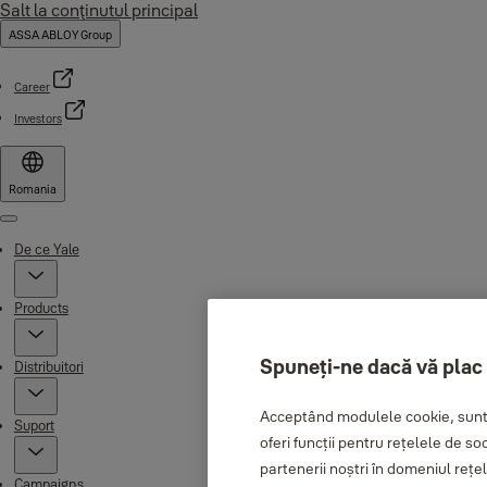
Salt la conţinutul principal
ASSA ABLOY Group
Career
Investors
Romania
Menu
De ce Yale
Products
Spuneți-ne dacă vă plac
Distribuitori
Acceptând modulele cookie, sunte
Suport
oferi funcții pentru rețelele de so
partenerii noștri în domeniul rețele
Campaigns