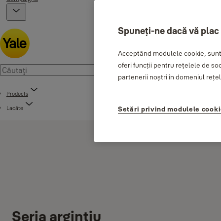
Spuneți-ne dacă vă plac
Acceptând modulele cookie, sunte
oferi funcții pentru rețelele de so
partenerii noștri în domeniul rețele
Products
Lacăte
Setări privind modulele cook
Seria argintiu