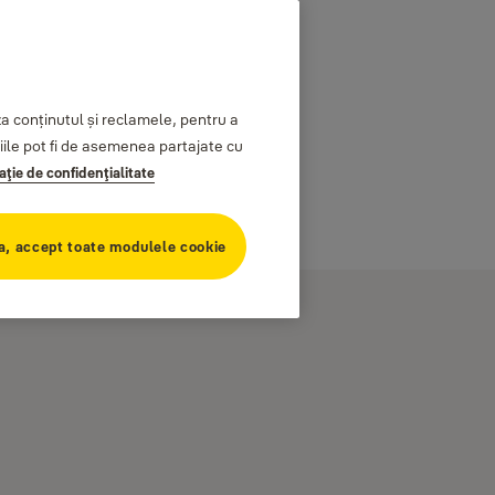
 conținutul și reclamele, pentru a
ațiile pot fi de asemenea partajate cu
aţie de confidenţialitate
a, accept toate modulele cookie