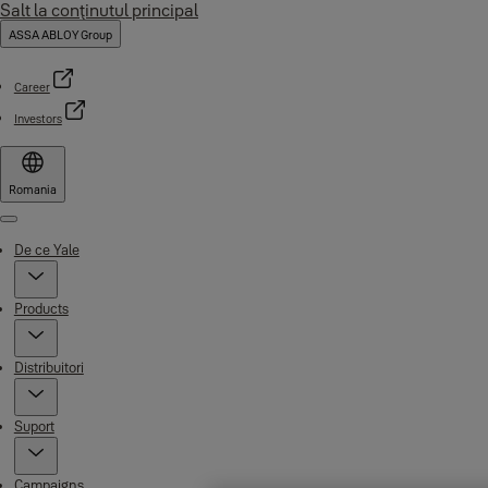
Salt la conţinutul principal
ASSA ABLOY Group
Career
Investors
Romania
Menu
De ce Yale
Products
Distribuitori
Suport
Campaigns