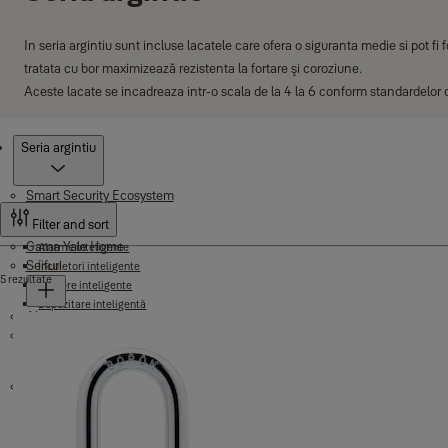
In seria argintiu sunt incluse lacatele care ofera o siguranta medie si pot fi fo
tratata cu bor maximizează rezistenta la fortare şi coroziune.
Aceste lacate se incadreaza intr-o scala de la 4 la 6 conform standardelor 
Produse
Seria argintiu
Smart Security Ecosystem
Filter and sort
Gama Yale Home
Alarme inteligente
Seifuri
Încuietori inteligente
5 rezultate
Camere inteligente
Depozitare inteligentă
Alarme
Seifuri standard
Module inteligente
Cilindri de securitate
Seifuri rezistente la foc
Accesorii Keyless
Seifuri pentru oaspeți
Cutii chei
Lacăte
Cilindri de securitate - Seria 500F
Seifuri cu alarmă
Cilindri de securitate - Seria 1000+
Seifuri motorizate
Cilindri de securitate - Seria 1000CA
Gama Boron
Cilindri de securitate - Seria 1500+