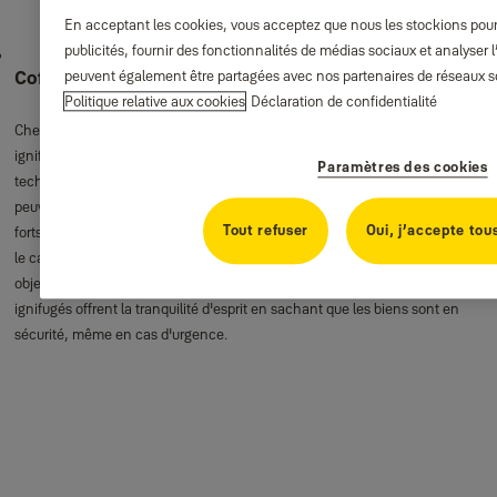
En acceptant les cookies, vous acceptez que nous les stockions pour
publicités, fournir des fonctionnalités de médias sociaux et analyser l’
peuvent également être partagées avec nos partenaires de réseaux soc
Coffre-forts ignifuge
Politique relative aux cookies
Déclaration de confidentialité
Chez Yale, nous sommes fiers de nos coffre-forts ignifugés. Nos coffres-forts
ignifugés appartiennent à la classe High Protection et utillisent une
Paramètres des cookies
technologie de clavier numérique. Les coffres-forts sont faciles à utilliser et
peuvent résister à la chaleur d' un incendie pendant une heure. Les coffres-
Tout refuser
Oui, j’accepte tou
forts ignifugés Yale protègent non seulement contre le feu, mais aussi contre
le cambriolage. Avec leur design robuste, ils sont parfaits pour garder les
objets de valeur et documents importants en toute sécurité. Nos coffres-forts
ignifugés offrent la tranquilité d'esprit en sachant que les biens sont en
sécurité, même en cas d'urgence.