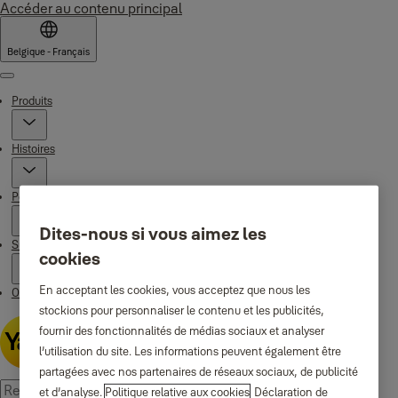
Accéder au contenu principal
Belgique - Français
Menu
Produits
Histoires
Pourquoi Yale
Dites-nous si vous aimez les
Support
cookies
En acceptant les cookies, vous acceptez que nous les
Où acheter
stockions pour personnaliser le contenu et les publicités,
fournir des fonctionnalités de médias sociaux et analyser
l’utilisation du site. Les informations peuvent également être
partagées avec nos partenaires de réseaux sociaux, de publicité
et d’analyse.
Politique relative aux cookies
Déclaration de