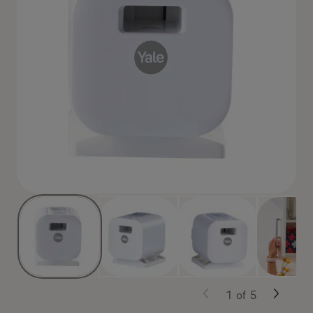
1
of
5