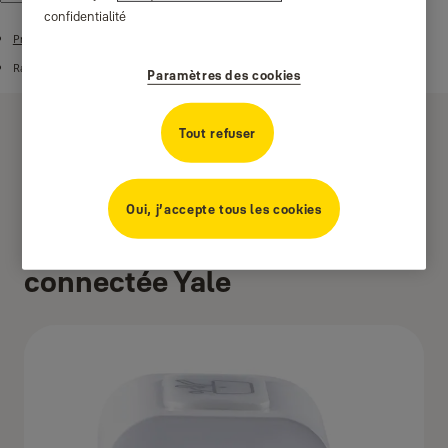
confidentialité
Produits
Rangement connectés
Paramètres des cookies
Tout refuser
Oui, j’accepte tous les cookies
Serrure de meuble
connectée Yale