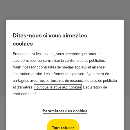
Dites-nous si vous aimez les
Electroniques
cookies
En acceptant les cookies, vous acceptez que nous les
Des produits nouveaux et innovants électroniques
stockions pour personnaliser le contenu et les publicités,
Yale. Découvrez toute la gamme des produits
fournir des fonctionnalités de médias sociaux et analyser
électroniques Yale et notamment les différents
l’utilisation du site. Les informations peuvent également être
modèles de judas de porte digital.
partagées avec nos partenaires de réseaux sociaux, de publicité
et d’analyse.
Politique relative aux cookies
Déclaration de
confidentialité
Paramètres des cookies
Tout refuser