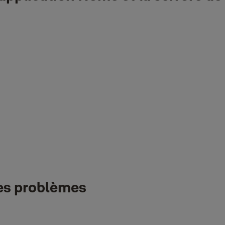
upérieur.
t d'être configuré dans l'appli Maison. Suivez la procédure de conf
ale Home.
ation Maison.
i Yale Home. Vous pouvez d'abord configurer votre serrure connectée 
on et contrôler votre serrure.
des problèmes
 et que vous continuez à rencontrer des problèmes avec HomeKit, il pe