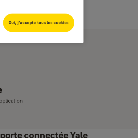
Oui, j’accepte tous les cookies
e
pplication
 porte connectée Yale