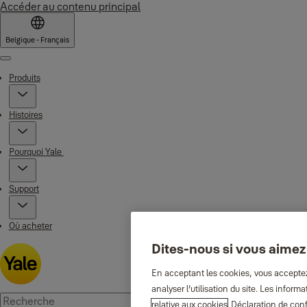
Accéder au contenu principal
Belgique - Français
Menu
Produits
Histoires
Pourquoi Yale
Support
Où acheter
Dites-nous si vous aimez
En acceptant les cookies, vous acceptez 
analyser l’utilisation du site. Les info
relative aux cookies
Déclaration de conf