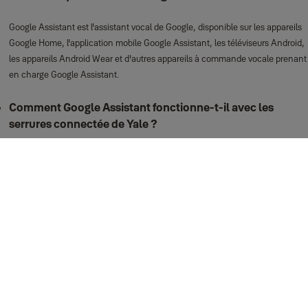
Google Assistant est l'assistant vocal de Google, disponible sur les appareils
Google Home, l'application mobile Google Assistant, les téléviseurs Android,
les appareils Android Wear et d'autres appareils à commande vocale prenant
en charge Google Assistant.
Comment Google Assistant fonctionne-t-il avec les
serrures connectée de Yale ?
Les clients de Yale peuvent communiquer avec leurs serrures connectées
Yale via WiFi et Bluetooth en utilisant leur voix. Votre serrure Yale doit être
connectée au WiFi via le pont de connexion WiFi.
Comment configurer l'action directe Google ?
Lancez l'application Google Assistant et connectez-vous-y
2. Sélectionnez l'icône Actions dans le coin inférieur gauche (Android) / le
coin inférieur droit (iOS).