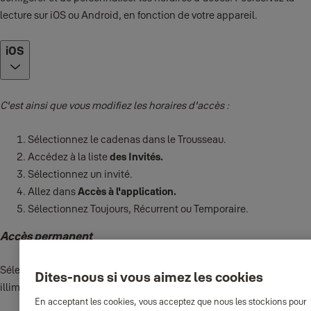
lecture sur iOS ou Android, en fonction de votre appareil.
iOS
C'est ainsi que vous modifiez les horaires d'accès :
Sélectionnez le cadenas dans le Trousseau.
Accédez à la liste
des Invités.
Sélectionnez un invité.
Allez dans
Accès à l'application.
Sélectionnez Toujours, Récurrent ou Temporaire.
Accès permanent
Sélectionnez
Accès permanent
pour donner à un invité un accès
Dites-nous si vous aimez les cookies
illimité à votre serrure.
En acceptant les cookies, vous acceptez que nous les stockions pour