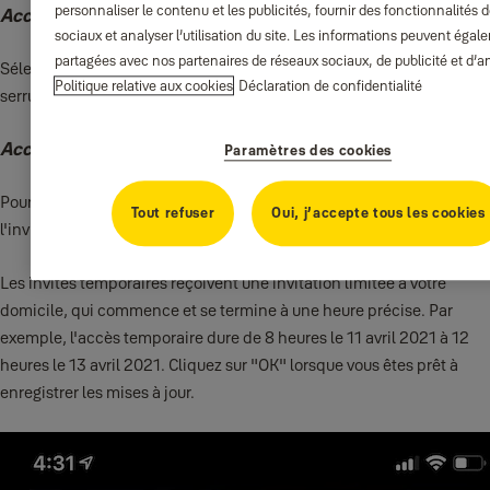
personnaliser le contenu et les publicités, fournir des fonctionnalités
Accès récurrent
sociaux et analyser l’utilisation du site. Les informations peuvent égal
partagées avec nos partenaires de réseaux sociaux, de publicité et d’a
Sélectionnez le(s) jour(s) et l'heure à laquelle un invité accède à la
Politique relative aux cookies
Déclaration de confidentialité
serrure dans le cas d'un
accès récurrent.
Accès temporaire
Paramètres des cookies
Pour
l'accès temporaire
, sélectionnez la période pendant laquelle
Tout refuser
Oui, j’accepte tous les cookies
l'invité aura accès à la serrure.
Les invités temporaires reçoivent une invitation limitée à votre
domicile, qui commence et se termine à une heure précise. Par
exemple, l'accès temporaire dure de 8 heures le 11 avril 2021 à 12
heures le 13 avril 2021. Cliquez sur "OK" lorsque vous êtes prêt à
enregistrer les mises à jour.