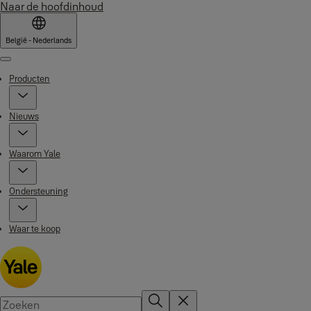
Naar de hoofdinhoud
België - Nederlands
Menu
Producten
Nieuws
Waarom Yale
Ondersteuning
Waar te koop