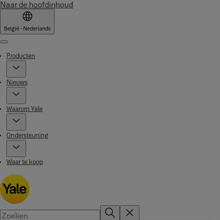
Naar de hoofdinhoud
België - Nederlands
Menu
Producten
Nieuws
Waarom Yale
Ondersteuning
Waar te koop