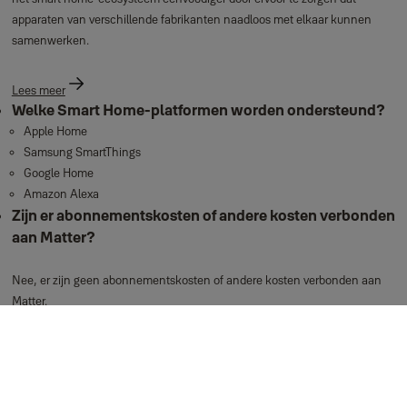
apparaten van verschillende fabrikanten naadloos met elkaar kunnen
samenwerken.
Lees meer
Welke Smart Home-platformen worden ondersteund?
Apple Home
Samsung SmartThings
Google Home
Amazon Alexa
Zijn er abonnementskosten of andere kosten verbonden
aan Matter?
Nee, er zijn geen abonnementskosten of andere kosten verbonden aan
Matter.
Support bij de installatie