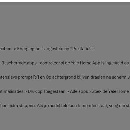
beheer > Energieplan is ingesteld op "Prestaties".
 > Beschermde apps - controleer of de Yale Home App is ingesteld o
ntensieve prompt [x] en Op achtergrond blijven draaien na scherm ui
timalisaties > Druk op Toegestaan > Alle apps > Zoek de Yale Home
n extra stappen. Als je model telefoon hieronder staat, voeg die 