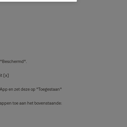
p "Beschermd".
t [x]
 App en zet deze op "Toegestaan"
stappen toe aan het bovenstaande: