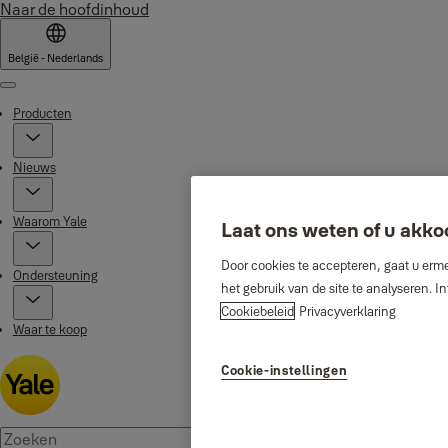
Naar de hoofdinhoud
België - Nederlands
Menu
Producten
Nieuws
Waarom Yale
Laat ons weten of u akko
Door cookies te accepteren, gaat u erme
Ondersteuning
het gebruik van de site te analyseren. 
Cookiebeleid
Privacyverklaring
Waar te koop
Cookie-instellingen