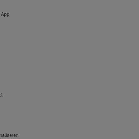
e App
d.
imaliseren