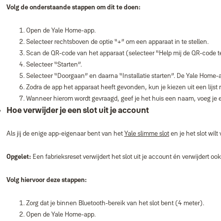
Volg de onderstaande stappen om dit te doen:
Open de Yale Home‑app.
Selecteer rechtsboven de optie “+” om een apparaat in te stellen.
Scan de QR‑code van het apparaat (selecteer “Help mij de QR‑code te 
Selecteer “Starten”.
Selecteer “Doorgaan” en daarna “Installatie starten”. De Yale Home‑
Zodra de app het apparaat heeft gevonden, kun je kiezen uit een lijs
Wanneer hierom wordt gevraagd, geef je het huis een naam, voeg je e
Hoe verwijder je een slot uit je account
Als jij de enige app‑eigenaar bent van het
Yale slimme slot
en je het slot wil
Opgelet:
Een fabrieksreset verwijdert het slot uit je account én verwijdert o
Volg hiervoor deze stappen:
Zorg dat je binnen Bluetooth‑bereik van het slot bent (4 meter).
Open de Yale Home‑app.