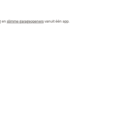
g
en
slimme garageopeners
vanuit één app.