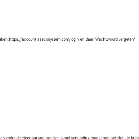
iken:
https://account.aaecosystem.com/login
en daar ‘Wachtwoord vergeten’
h zodra de eigenaar van het slot lokaal verbinding maakt met het slot. Je kunt