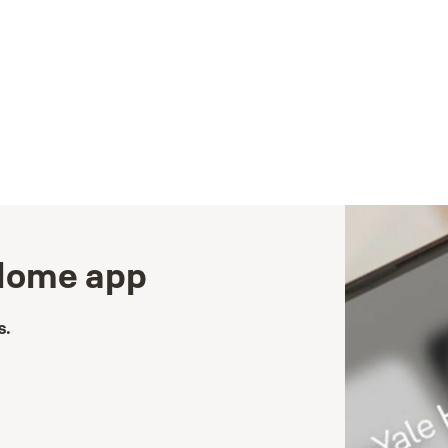
 Home app
s.