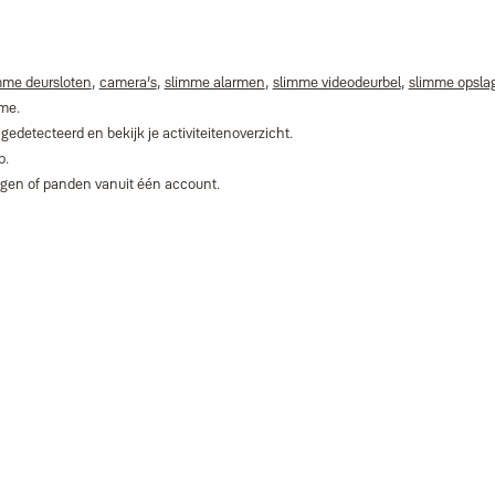
mme deursloten
,
camera’s
,
slimme alarmen
,
slimme videodeurbel
,
slimme opsla
ime.
detecteerd en bekijk je activiteitenoverzicht.
p.
gen of panden vanuit één account.