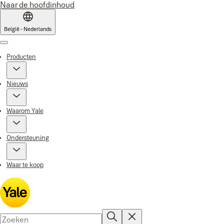
Naar de hoofdinhoud
België - Nederlands
Menu
Producten
Nieuws
Waarom Yale
Ondersteuning
Waar te koop