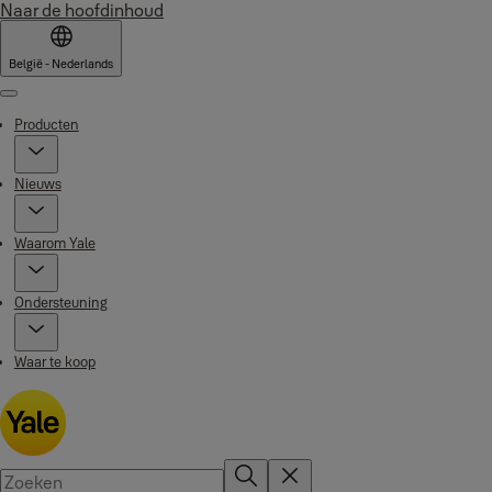
Naar de hoofdinhoud
België - Nederlands
Menu
Producten
Nieuws
Waarom Yale
Ondersteuning
Waar te koop