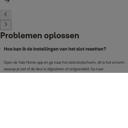
Problemen oplossen
Hoe kan ik de instellingen van het slot resetten?
Open de Yale Home-app en ga naar het slotcirkelscherm, dit is het scherm
waarop je ziet of de deur is afgesloten of ontgrendeld. Ga naar
instellingen (tandwielpictogram). Selecteer het apparaat dat je wil resetten.
Ga dan naar fabrieksinstellingen resetten.
Kies "Slot resetten".
Smart alerts maken, wijzigen en verwijderen
Smart alerts geven de activiteiten van je slimme deurslot weer. Ze
verschijnen in de Activiteitenfeed.