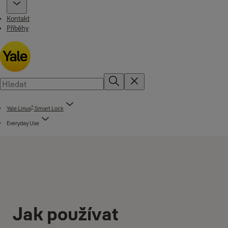
Kontakt
Příběhy
®
Yale Linus
Smart Lock
Everyday Use
Jak používat