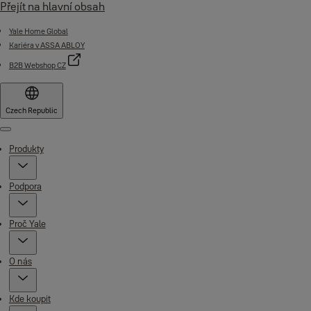
Přejít na hlavní obsah
Yale Home Global
Kariéra v ASSA ABLOY
B2B Webshop CZ
Czech Republic
Menu
Produkty
Podpora
Proč Yale
O nás
Kde koupit