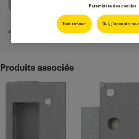
Paramètres des cookies
Tout refuser
Oui, j’accepte tou
Serrure en applique avec canon de sécurité L/R 60mm
Produits associés
Vers les points de vente