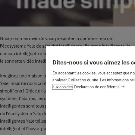
Nous sommes ravis de vous présenter la dernière-née de
l'écosystème Yale de sécurité intelligente : l'alarme intelligente, la
caméra intelligente d’intérieur, la caméra intelligente d’extérieur et
la sonnette vidéo intelligente !
Dites-nous si vous aimez les 
En acceptant les cookies, vous acceptez que nous
Imaginez une maison où sécurité et commodité coexistent. Chez
analyser l’utilisation du site. Les informations 
Yale, nous ne nous contentons pas de rendre cela possible, nous le
aux cookies
Déclaration de confidentialité
simplifions ! Grâce à l’application intuitive Yale Home, le nouveau
système d'alarme, les caméras et la gamme de sonnettes vidéo
intelligentes sont tous parfaitement compatibles avec l'ensemble
de l'écosystème Yale de sécurité intelligente, y compris les serrures
®
intelligentes Yale telles que Linus
, la gamme de rangement
intelligent et l'ouvre-porte et garage intelligent. L'interopérabilité