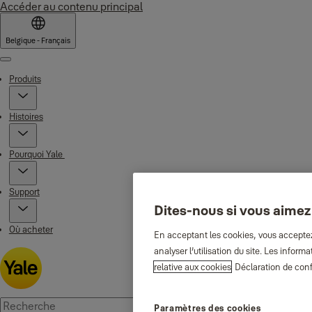
Accéder au contenu principal
Belgique - Français
Menu
Produits
Histoires
Pourquoi Yale
Support
Dites-nous si vous aimez
Où acheter
En acceptant les cookies, vous acceptez 
analyser l’utilisation du site. Les info
relative aux cookies
Déclaration de conf
Paramètres des cookies