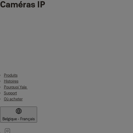
Caméras IP
Declaration UE de Conformité Chargeur à panneau solaire
(PDF, 304 KB)
Les caméras IP de 1ère génération
KM_C654e-20170214132337
(PDF, 2 MB)
Les caméras IP de 2e génération et CCTV
Produits
Histoires
Pourquoi Yale
Support
Où acheter
Belgique - Français