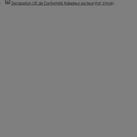
Declaration UE de Conformité Adapteur secteur
(PDF, 219 KB)
Extension de sonnette
Declaration de Conformité (DoC) extension de sonnette
(PDF, 1 MB)
Câble USB extérieure
Declaration UE de Conformité Cable USB Extérieure
(PDF, 211 KB)
Chargeur à panneau solaire