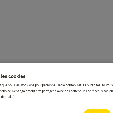
 les cookies
que nous les stockions pour personnaliser le contenu et les publicités, fournir
rmations peuvent également être partagées avec nos partenaires de réseaux sociaux
identialité