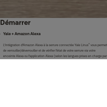
Démarrer
Yale + Amazon Alexa
®
L'intégration d'Amazon Alexa à la serrure connectée Yale Linus
vous permet
de verrouiller/déverrouiller et de vérifier l'état de votre serrure via votre
enceinte Alexa ou l'application Alexa (selon les langues prises en charge par
Alexa).
En savoir plus
Soutien au démarrage