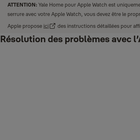
ATTENTION:
Yale Home pour Apple Watch est uniquement 
serrure avec votre Apple Watch, vous devez être le propri
Apple propose
ici
des instructions détaillées pour aff
Résolution des problèmes avec l’
Si vous rencontrez des problèmes lors de l’utilisation de l’applicat
ATTENTION:
L'application Yale Home pour Apple Watch est uniquemen
disposiez seulement d'un accès Invité. Contactez le propriétaire de la
Tout d’abord, réinitialisez le mot de passe de votre compte si vous n
Ouvrez l’application Yale Home sur votre iPhone.
Appuyez sur le menu en bas à droite.