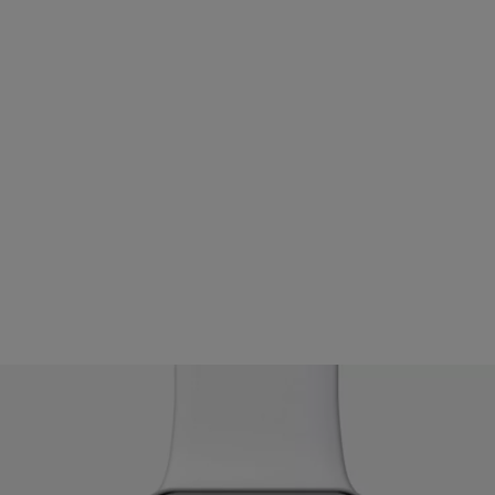
e sur votre iPhone et sur votre Apple Watch.
apes suivantes:
ton latéral (plat) situé à droite de la Watch.
 fermeture de l’application Yale Home.
igente avec votre Apple Watch.
istance Apple
.
ivé pour votre/(vos) serrure(s), vous devrez la réactiver après avoir 