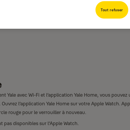
Tout refuser
e
nt Yale avec Wi‑Fi et l’application Yale Home, vous pouvez ut
e. Ouvrez l’application Yale Home sur votre Apple Watch. App
rcle rouge pour le verrouiller à nouveau.
t pas disponibles sur l’Apple Watch.