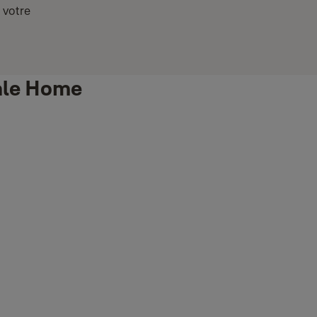
 votre
Yale Home
us aider.
qu’aucune serrure n’est disponible, il est possible que vous
e connexion pour effectuer les étapes suivantes.