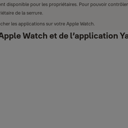
disponible pour les propriétaires. Pour pouvoir contrôler
étaire de la serrure.
icher les applications sur votre Apple Watch.
Apple Watch et de l’application 
ion Yale Home sur votre Apple Watch, les étapes ci-dessous peuvent vo
t disponible pour les propriétaires. Si l’application Watch indique 
 serrure afin d'ajuster votre niveau d’accès.
'êtes pas sûr de le connaître. Vous aurez besoin de vos identifiants d