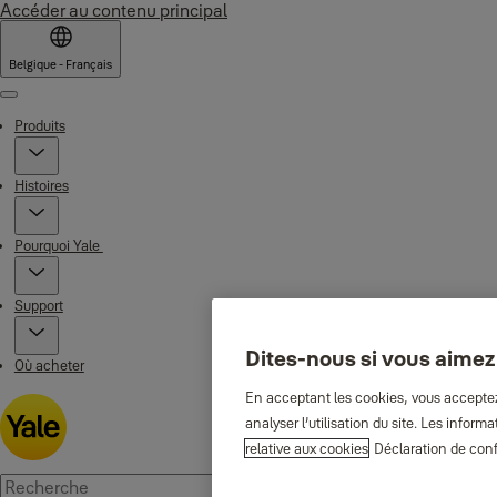
Accéder au contenu principal
Belgique - Français
Menu
Produits
Histoires
Pourquoi Yale
Support
Dites-nous si vous aimez
Où acheter
En acceptant les cookies, vous acceptez 
analyser l’utilisation du site. Les info
relative aux cookies
Déclaration de conf