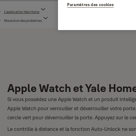
Paramètres des cookies
L'application Yale Home
Résolution des problèmes
Apple Watch et Yale Hom
Si vous possédez une Apple Watch et un produit intellige
Apple Watch pour verrouiller et déverrouiller votre port
cercle vert pour déverrouiller la porte. Appuyez sur le ce
Le contrôle à distance et la fonction Auto‑Unlock ne son