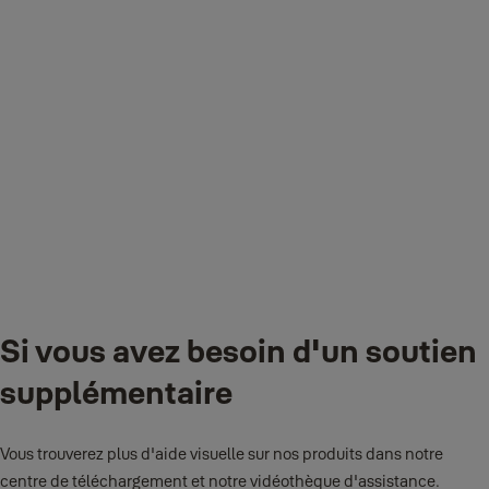
autoportante, à la verticale ou à l'horizontale sur une surface plate.
Prévoir l'accès à une prise électrique et à un routeur internet à haut
débit. Le concentrateur connecté peut également être fixé au mur -
voir le manuel pour les instructions.
Quelle application Yale dois-je télécharger ?
Assurez-vous d'être connecté à Internet et téléchargez l'application
d'Acceuil Yale Vivre Connecté sur votre iPhone, ou via Google Play
Store si vous êtes un utilisateur Android.
Si vous avez besoin d'un soutien
supplémentaire
Vous trouverez plus d'aide visuelle sur nos produits dans notre
centre de téléchargement et notre vidéothèque d'assistance.