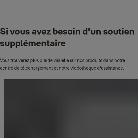
Cette fonction n'est pas disponible.
Peut-on ajouter des caméras IP au système ?
Si vous avez besoin d'un soutien
supplémentaire
Oui, sur tous les DVR 720 et 1080 marqués comme hybrides.
Combien de caméras IP peut-on ajouter à son système au
Vous trouverez plus d'aide visuelle sur nos produits dans notre
total ?
centre de téléchargement et notre vidéothèque d'assistance.
Passez en mode NVR sur votre DVR et vérifiez la configuration
autorisée par votre système.